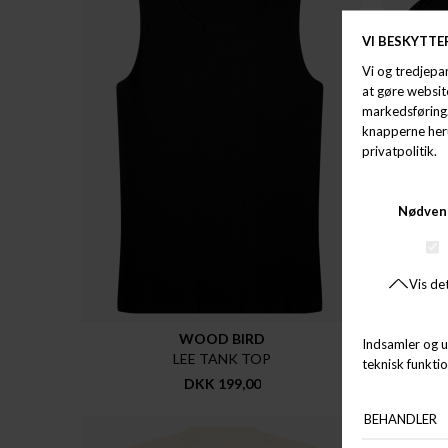
WOOD BIRD
LEE TANK TOP
DKK 199,00