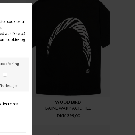
WOOD BIRD
BAINE WARP ACID TEE
DKK 399,00