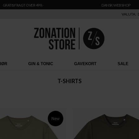
GRATIS FRAGT OVER 499,-
DANSK WEBSHOP
VALUTA:
RIØR
GIN & TONIC
GAVEKORT
SALE
T-SHIRTS
New