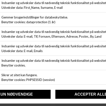
WOOD BIRD
SAMSØE & SAMSØE
BAINE NOPA TEE
SAMARCUS T-SHIRT
DKK 399,00
DKK 499,00