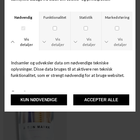
JASON MARKK
JASON MARKK
PREMIUM SHOE CLEANIG BRUSH
PREMIUM MICROFIBER TOWEL
DKK 119,00
DKK 99,00