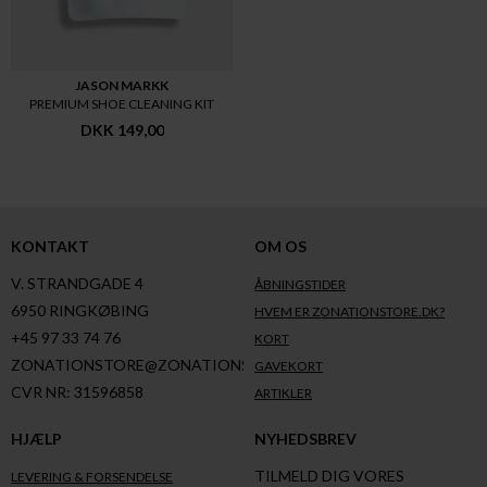
JASON MARKK
PREMIUM SHOE CLEANING KIT
DKK 149,00
KONTAKT
OM OS
V. STRANDGADE 4
ÅBNINGSTIDER
6950 RINGKØBING
HVEM ER ZONATIONSTORE.DK?
+45 97 33 74 76
KORT
ZONATIONSTORE@ZONATIONSTORE.DK
GAVEKORT
CVR NR: 31596858
ARTIKLER
HJÆLP
NYHEDSBREV
TILMELD DIG VORES
LEVERING & FORSENDELSE