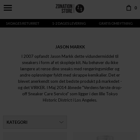
0
14 DAGES RETURRET
1-2 DAGES LEVERING
GRATIS OMBYTNING
JASON MARKK
I 2007 opfandt Jason Markk dette vidundermiddel til
sneakers i form af et skopleje kit. Nu behøver du ikke
længere at rense dine sneaks med rengøringsmidler og
andre opløsninger fyldt med skrappe kemikalier. Det er
blevet anerkendt som det bedste produkt på markedet -
og det VIRKER.
I Maj 2014 åbnede "Verdens første drop-
off Sneaker Care Service" som ligger i den lille Tokyo
Historic District i Los Angeles.
KATEGORI