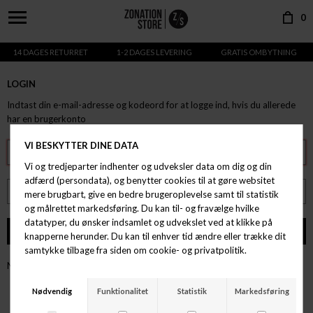
0
14 DAGES RETURRET
1-2 DAGES LEVERING
GRATIS OMBYTNING
LOGIN
Indtast din e-mail-adresse og kodeord for at logge ind, hvis du allerede
har en brugerkonto
Nulstil kodeord
Opret konto