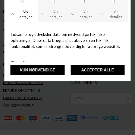
KONTAKT
OM OS
V. STRANDGADE 4
ÅBNINGSTIDER
6950 RINGKØBING
HVEM ER ZONATIONSTORE.DK?
+45 97 33 74 76
KORT
ZONATIONSTORE@ZONATIONSTORE.DK
GAVEKORT
CVR NR: 31596858
ARTIKLER
HJÆLP
NYHEDSBREV
TILMELD DIG VORES
LEVERING & FORSENDELSE
NYHEDSBREV
BETALING & SIKKERHED
RETUR & OMBYTNING
HANDELSBETINGELSER
ÅBN GDPR-POPUP