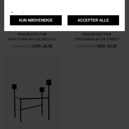
HOUSE DOCTOR
HOUSE DOCTOR
KNIV TITANIUM-GULDBELAGT
OPBEVARINGSPOSE STRIBET
DKK 60,00
DKK 36,00
DKK 70,00
DKK 42,00