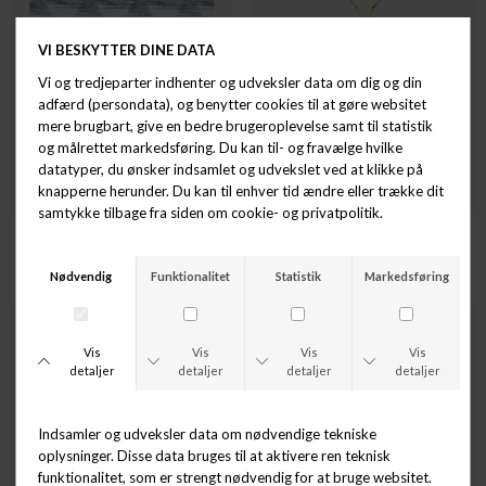
HOUSE DOCTOR
HOUSE DOCTOR
SERVIETTER STROKE TREES
SPISESKE TITANIUM-GULDBELAGT
DKK 30,00
DKK 18,00
DKK 45,00
DKK 27,00