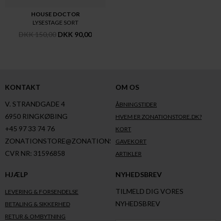
HOUSE DOCTOR
LYSESTAGE SORT
DKK 150,00
DKK 90,00
KONTAKT
OM OS
V. STRANDGADE 4
ÅBNINGSTIDER
6950 RINGKØBING
HVEM ER ZONATIONSTORE.DK?
+45 97 33 74 76
KORT
ZONATIONSTORE@ZONATIONSTORE.DK
GAVEKORT
CVR NR: 31596858
ARTIKLER
HJÆLP
NYHEDSBREV
TILMELD DIG VORES
LEVERING & FORSENDELSE
NYHEDSBREV
BETALING & SIKKERHED
RETUR & OMBYTNING