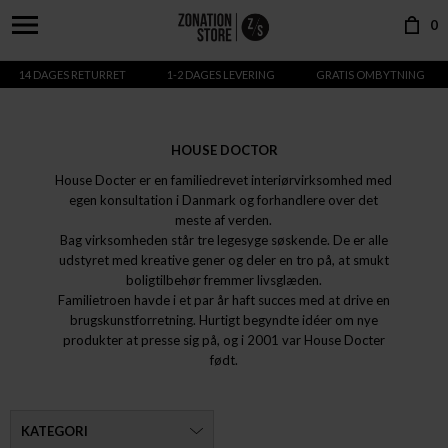
0
14 DAGES RETURRET
1-2 DAGES LEVERING
GRATIS OMBYTNING
HOUSE DOCTOR
House Docter er en familiedrevet interiørvirksomhed med
egen konsultation i Danmark og forhandlere over det
meste af verden.
Bag virksomheden står tre legesyge søskende. De er alle
udstyret med kreative gener og deler en tro på, at smukt
boligtilbehør fremmer livsglæden.
Familietroen havde i et par år haft succes med at drive en
brugskunstforretning. Hurtigt begyndte idéer om nye
produkter at presse sig på, og i 2001 var House Docter
født.
KATEGORI