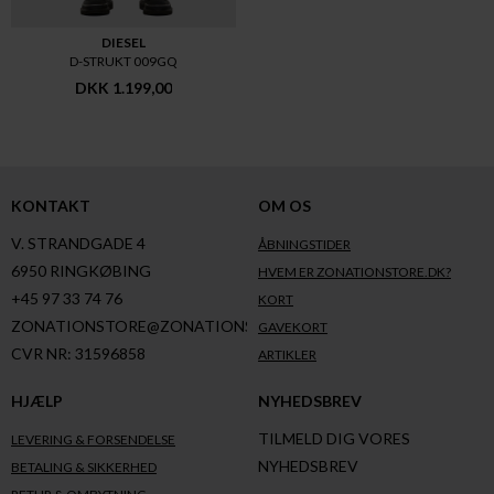
DIESEL
D-STRUKT 009GQ
DKK 1.199,00
KONTAKT
OM OS
V. STRANDGADE 4
ÅBNINGSTIDER
6950 RINGKØBING
HVEM ER ZONATIONSTORE.DK?
+45 97 33 74 76
KORT
ZONATIONSTORE@ZONATIONSTORE.DK
GAVEKORT
CVR NR: 31596858
ARTIKLER
HJÆLP
NYHEDSBREV
TILMELD DIG VORES
LEVERING & FORSENDELSE
NYHEDSBREV
BETALING & SIKKERHED