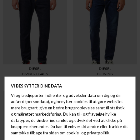
DIESEL
DIESEL
D-VIKER 084HN
D-FINING
DKK 1.099,00
DKK 824,25
DKK 1.199,00
DKK 899,25