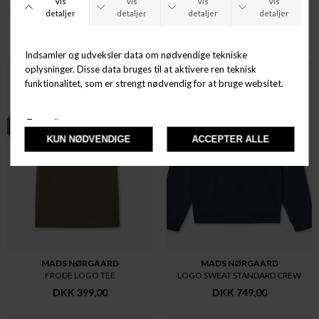
ANDRE KØBTE OGSÅ
New
New
MADS NØRGAARD
MADS NØRGAARD
FRODE LOGO TEE
LOGO SWEAT STANDARD CREW
DKK 399,00
DKK 749,00