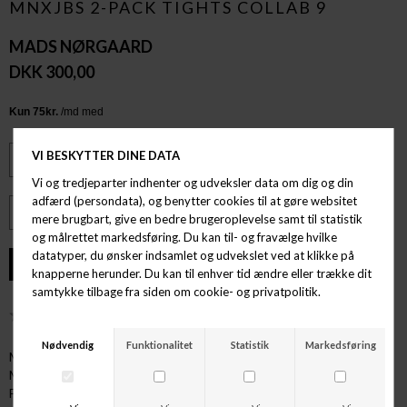
MNXJBS 2-PACK TIGHTS COLLAB 9
MADS NØRGAARD
DKK 300,00
ØNSKELISTE
Mærke: Mads Nørgaard x JBS
Model- MNxJBS 2-Pack Tights Collab 9
Farve: 6590-9