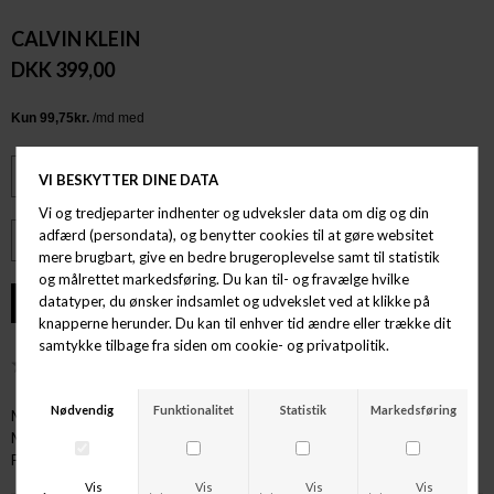
CALVIN KLEIN
DKK 399,00
ØNSKELISTE
Mærke: Calvin Klein
Model: Boxer Brief 3PK
Farve: White/White