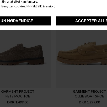
GARMENT PROJECT
GARMENT PROJECT
PETE MOC TOE
OLLIE BOAT SHOE
DKK 1.499,00
DKK 1.299,00