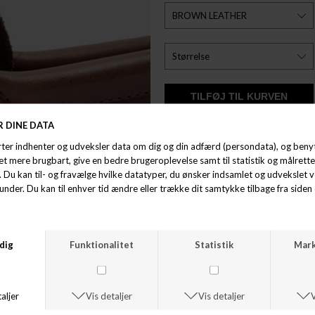
ØNSKELISTE
Mærke: Garment Project
Model: Ollie Boat Shoe
Farve: Brown Leather