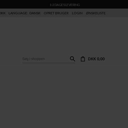
1-2 DAGES LEVERING
DKK
LANGUAGE:
DANSK
OPRET BRUGER
LOGIN
ØNSKELISTE
DKK 0,00