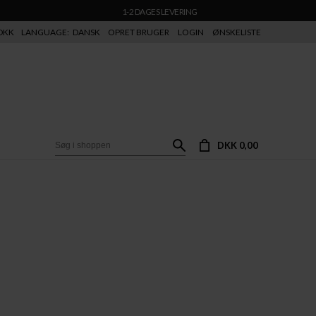
1-2 DAGES LEVERING
DKK
LANGUAGE:
DANSK
OPRET BRUGER
LOGIN
ØNSKELISTE
DKK 0,00