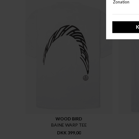
WOOD BIRD
BAINE WARP TEE
DKK 399,00