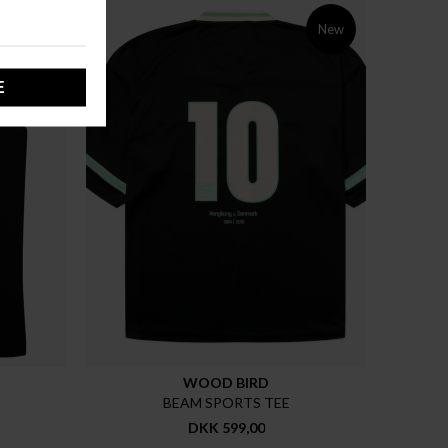
New
WOOD BIRD
BEAM SPORTS TEE
DKK 599,00