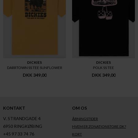
DICKIES
DICKIES
DARRTOWN SS TEE SUNFLOWER
POLK SS TEE
DKK 349,00
DKK 349,00
KONTAKT
OM OS
V. STRANDGADE 4
ÅBNINGSTIDER
6950 RINGKØBING
HVEM ER ZONATIONSTORE.DK?
+45 97 33 74 76
KORT