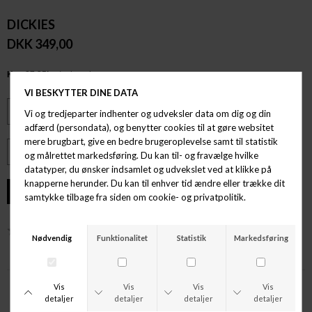
DICKIES
DKK 349,00
ØNSKELISTE
ANDRE KØBTE OGSÅ