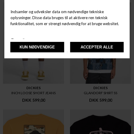
DICKIES
DICKIES
INCH LOOSE SHORT JEANS
GLANDORF SHIRT SS
DKK 599,00
DKK 599,00