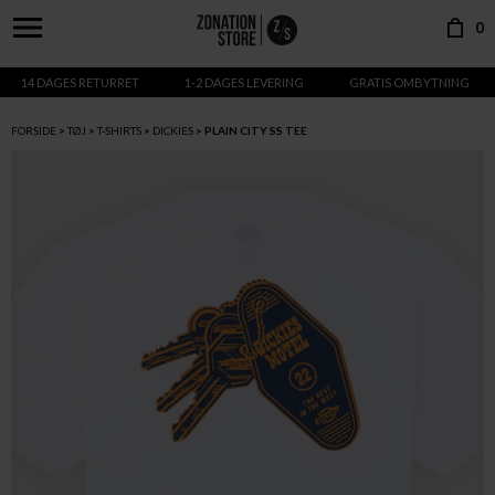
0
14 DAGES RETURRET
1-2 DAGES LEVERING
GRATIS OMBYTNING
FORSIDE
TØJ
T-SHIRTS
DICKIES
PLAIN CITY SS TEE