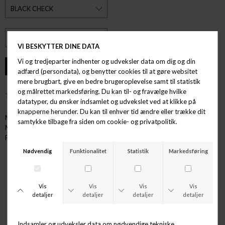
ØNSKELISTE
Mærke: Formel
Model: Kalle Chec
Farve: BLACK CHECK
ANDRE KØBTE OGSÅ