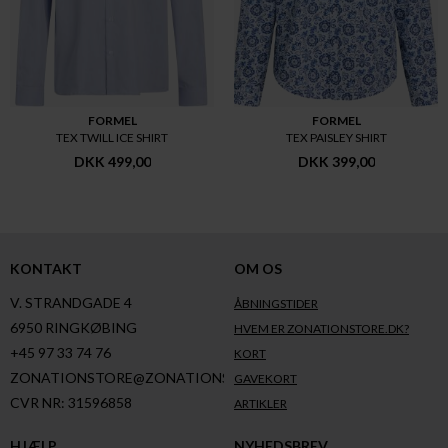
FORMEL
FORMEL
TEX TWILL ICE SHIRT
TEX PAISLEY SHIRT
DKK 499,00
DKK 399,00
KONTAKT
OM OS
V. STRANDGADE 4
ÅBNINGSTIDER
6950 RINGKØBING
HVEM ER ZONATIONSTORE.DK?
+45 97 33 74 76
KORT
ZONATIONSTORE@ZONATIONSTORE.DK
GAVEKORT
CVR NR: 31596858
ARTIKLER
HJÆLP
NYHEDSBREV