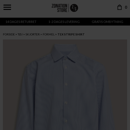
0
14 DAGES RETURRET
1-2 DAGES LEVERING
GRATIS OMBYTNING
FORSIDE
TØJ
SKJORTER
FORMEL
TEX STRIPE SHIRT