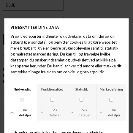
ØNSKELISTE
Mærke: Formel
Model: Tex Stripe Shirt
Farve: Blue
ANDRE KØBTE OGSÅ