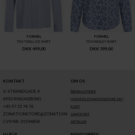
FORMEL
FORMEL
TEX TWILL ICE SHIRT
TEX PAISLEY SHIRT
DKK 499,00
DKK 399,00
KONTAKT
OM OS
V. STRANDGADE 4
ÅBNINGSTIDER
6950 RINGKØBING
HVEM ER ZONATIONSTORE.DK?
+45 97 33 74 76
KORT
ZONATIONSTORE@ZONATIONSTORE.DK
GAVEKORT
CVR NR: 31596858
ARTIKLER
HJÆLP
NYHEDSBREV