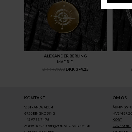
ALEXANDER BERLING
MADRID
DKK 499,00
DKK 374,25
KONTAKT
OM OS
V. STRANDGADE 4
ÅBNINGSTI
6950 RINGKØBING
HVEM ER Z
+45 97 33 74 76
KORT
ZONATIONSTORE@ZONATIONSTORE.DK
GAVEKORT
CVR NR: 31596858
ARTIKLER