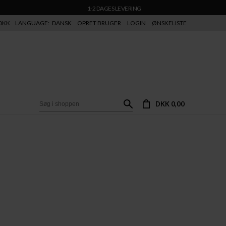
1-2 DAGES LEVERING
DKK
LANGUAGE:
DANSK
OPRET BRUGER
LOGIN
ØNSKELISTE
DKK 0,00