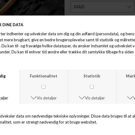
ØNSKELISTE
Mærke: Alexander Berling
Model: Palermo
Farve: GULD