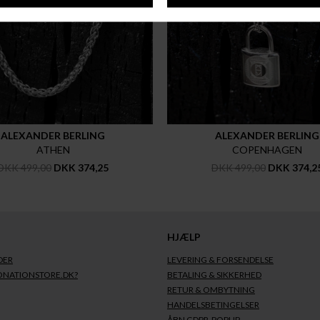
ALEXANDER BERLING
ALEXANDER BERLING
ATHEN
COPENHAGEN
DKK 499,00
DKK 374,25
DKK 499,00
DKK 374,2
HJÆLP
DER
LEVERING & FORSENDELSE
ONATIONSTORE.DK?
BETALING & SIKKERHED
RETUR & OMBYTNING
HANDELSBETINGELSER
ÅBN GDPR-POPUP