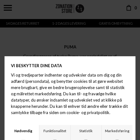
0
14 DAGES RETURRET
1-2 DAGES LEVERING
GRATIS OMBYTNING
PUMA
Grundlæggeren af tyske Puma, var oprindeligt en af
brødrene bag Adidas, men de blev uvenner og splittede
op. I raseri grundlagde den enebror Puma, med det
gyldne mål, at blive en succes på linje med Adidas.
Det
lykkedes...og i dag, godt 70 år efter, er Puma sko stadig
på toppen. De kendetegnes ved deres klassiskesneaks og
deres retro look, som de fra tid til anden opgraderer
fuldstændigtvanvittigt i form af det ene lækre co-lab efter
det andet.