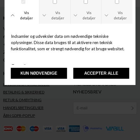
KONTAKT
OM OS
V. STRANDGADE 4
ÅBNINGSTIDER
6950 RINGKØBING
HVEM ER ZONATIONSTORE.DK?
+45 97 33 74 76
KORT
ZONATIONSTORE@ZONATIONSTORE.DK
GAVEKORT
CVR NR: 31596858
ARTIKLER
HJÆLP
NYHEDSBREV
TILMELD DIG VORES
LEVERING & FORSENDELSE
NYHEDSBREV
BETALING & SIKKERHED
RETUR & OMBYTNING
HANDELSBETINGELSER
ÅBN GDPR-POPUP