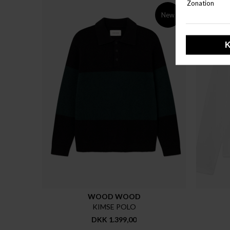
New
WOOD WOOD
KIMSE POLO
DKK 1.399,00