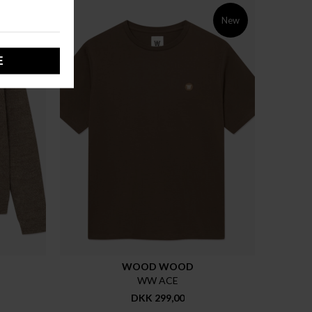
New
New
WOOD WOOD
WW ACE
DKK 299,00