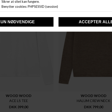
New
WOOD WOOD
WOOD WOOD
ACE LS TEE
HALUM CREW NECK
DKK 399,00
DKK 799,00