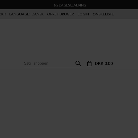
1-2 DAGES LEVERING
DKK
LANGUAGE:
DANSK
OPRET BRUGER
LOGIN
ØNSKELISTE
DKK 0,00